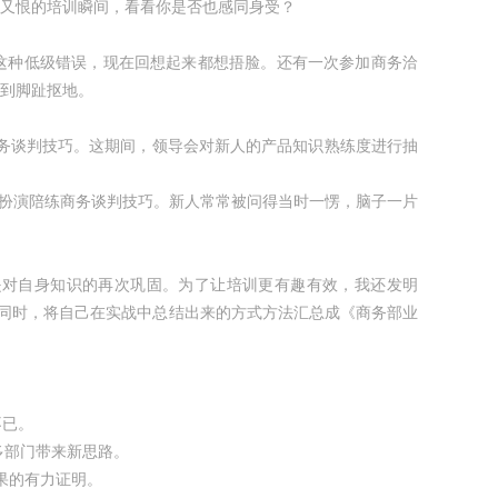
又恨的培训瞬间，看看你是否也感同身受？
种低级错误，现在回想起来都想捂脸。还有一次参加商务洽
到脚趾抠地。
务谈判技巧。这期间，领导会对新人的产品知识熟练度进行抽
扮演陪练商务谈判技巧。新人常常被问得当时一愣，脑子一片
对自身知识的再次巩固。为了让培训更有趣有效，我还发明
。同时，将自己在实战中总结出来的方式方法汇总成《商务部业
不已。
多部门带来新思路。
果的有力证明。