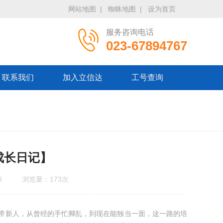
网站地图
|
蜘蛛地图
|
设为首页
服务咨询电话
023-67894767
联系我们
加入立信达
工号查询
成长日记】
8
浏览量：
173次
带新人，从曾经的手忙脚乱，到现在能独当一面，这一路的培