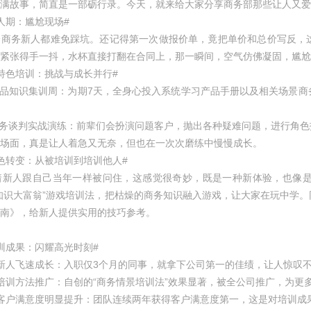
满故事，简直是一部砺行录。今天，就来给大家分享商务部那些让人又爱
期：尴尬现场#
务新人都难免踩坑。还记得第一次做报价单，竟把单价和总价写反，这
紧张得手一抖，水杯直接打翻在合同上，那一瞬间，空气仿佛凝固，尴尬
特色培训：挑战与成长并行#
品知识集训周：为期7天，全身心投入系统学习产品手册以及相关场景商
务谈判实战演练：前辈们会扮演问题客户，抛出各种疑难问题，进行角色
那场面，真是让人着急又无奈，但也在一次次磨练中慢慢成长。
转变：从被培训到培训他人#
人跟自己当年一样被问住，这感觉很奇妙，既是一种新体验，也像是
知识大富翁”游戏培训法，把枯燥的商务知识融入游戏，让大家在玩中学
南》，给新人提供实用的技巧参考。
成果：闪耀高光时刻#
人飞速成长：入职仅3个月的同事，就拿下公司第一的佳绩，让人惊叹
训方法推广：自创的“商务情景培训法”效果显著，被全公司推广，为更
户满意度明显提升：团队连续两年获得客户满意度第一，这是对培训成