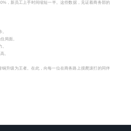
0%，新员工上手时间缩短一半。这些数据，见证着商务部的
步。
稳住局面。
力。
提高。
青铜升级为王者。在此，向每一位在商务路上摸爬滚打的同伴