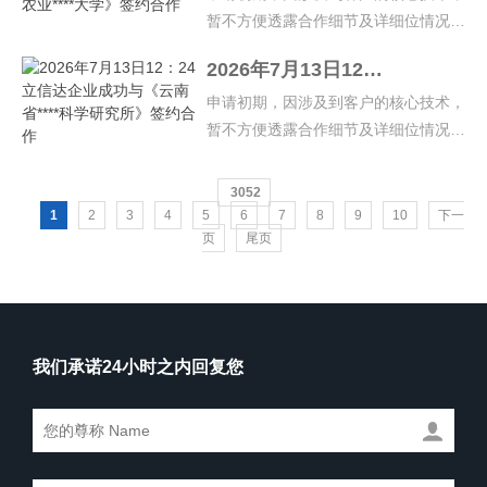
暂不方便透露合作细节及详细位情况，
如有疑问，请致电官方热线：023-
2026年7月13日12：24立信达企业成功与《云南省****科学研究所》签约合作
67894767、023-67531900、023-
67624705…
申请初期，因涉及到客户的核心技术，
暂不方便透露合作细节及详细位情况，
如有疑问，请致电官方热线：023-
67894767、023-67531900、023-
3052
67624705…
1
2
3
4
5
6
7
8
9
10
下一
页
尾页
我们承诺24小时之内回复您
