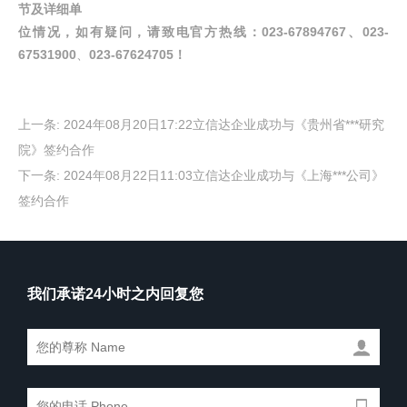
节及详细单
位情况，如有疑问，请致电官方热线
：
023-67894767
、
023-
67531900
、
023-67624705
！
上一条:
2024年08月20日17:22立信达企业成功与《贵州省***研究
院》签约合作
下一条:
2024年08月22日11:03立信达企业成功与《上海***公司》
签约合作
我们承诺24小时之内回复您

